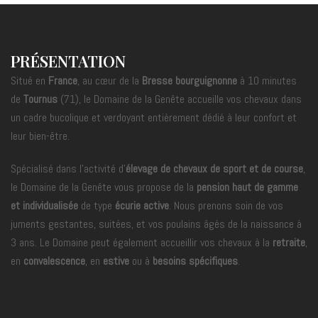
PRÉSENTATION
Situé en
France
, au cœur de la
Bresse bourguignonne
à 10 minutes
de
Tournus
(71), le Domaine de la Genête accueille vos chevaux dans
un cadre bucolique et verdoyant entièrement dédié à leur confort et
leur bien-être.
Spécialisé dans l’activité d’
élevage de chevaux de sport et de course
,
le Domaine de la Genête vous propose de la
pension haut de gamme
et individualisée
de type
écurie active
. Nous prenons soin de vos
juments gestantes, suitées, et vos poulains âgés de la naissance à
3 ans. Le Domaine peut également accueillir vos chevaux à la
retraite
,
en
convalescence
, en
estive
ou à
besoins spécifiques
.