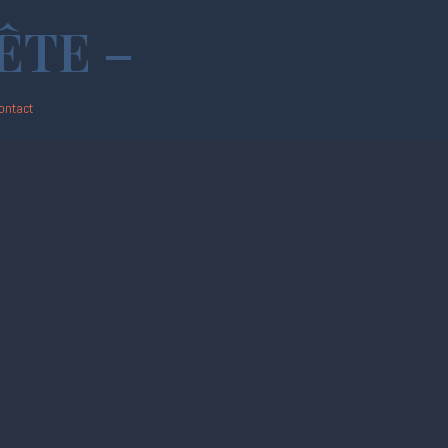
ÊTE –
ontact